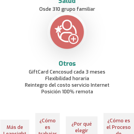
Salud
Osde 310 grupo familiar
Otros
GiftCard Cencosud cada 3 meses
Flexibilidad horaria
Reintegro del costo servicio Internet
Posición 100% remota
¿Cómo
¿Cómo es
¿Por qué
Más de
es
el Proceso
elegir
Leapsight
trabajar
de