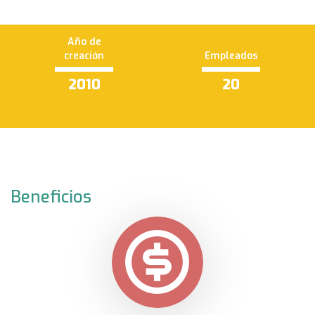
Año de
creación
Empleados
2010
20
Beneficios