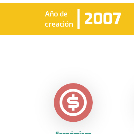
2007
Año de
creación